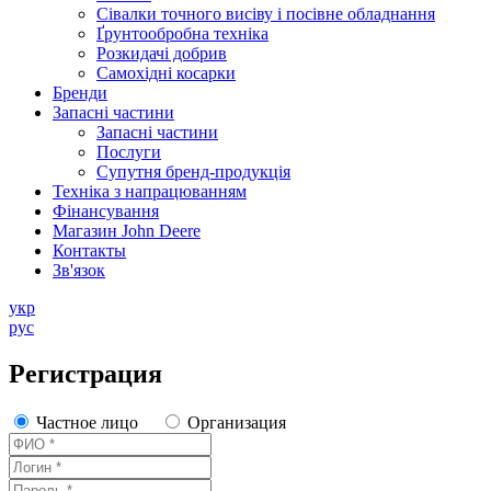
Сівалки точного висіву і посівне обладнання
Ґрунтообробна техніка
Розкидачі добрив
Самохідні косарки
Бренди
Запасні частини
Запасні частини
Послуги
Супутня бренд-продукція
Техніка з напрацюванням
Фінансування
Магазин John Deere
Контакты
Зв'язок
укр
рус
Регистрация
Частное лицо
Организация