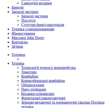
Самохідні косарки
Бренди
Запасні частини
Запасні частини
Послуги
Супутня бренд-продукція
Техніка з напрацюванням
Фінансування
Магазин John Deere
Контакты
Зв'язок
Головна
Техніка
Технології точного землеробства
Трактори
Комбайни
Кормозбиральні комбайни
Обприскувачі
Прес-підбирачі
Косарки-плющилки
Фронтальні навантажувачі
Зернові механічні та пневматичні сівалки Посівна
техніка