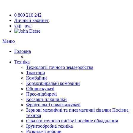
0 800 210 242
Личный кабинет
укр
|
рус
Меню
Головна
Техніка
Технології точного землеробства
Трактори
Комбайни
Кормозбиральні комбайни
Обприскувачі
Прес-підбирачі
Косарки-плющилки
Фронтальні навантажувачі
Зернові механічні та пневматичні сівалки Посівна
техніка
Сівалки точного висіву і посівне обладнання
Ґрунтообробна техніка
Розкидачі добрив