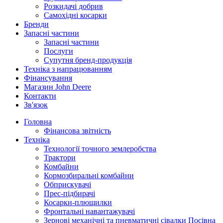
Розкидачі добрив
Самохідні косарки
Бренди
Запасні частини
Запасні частини
Послуги
Супутня бренд-продукція
Техніка з напрацюванням
Фінансування
Магазин John Deere
Контакти
Зв'язок
Головна
Фінансова звітність
Техніка
Технології точного землеробства
Трактори
Комбайни
Кормозбиральні комбайни
Обприскувачі
Прес-підбирачі
Косарки-плющилки
Фронтальні навантажувачі
Зернові механічні та пневматичні сівалки Посівна