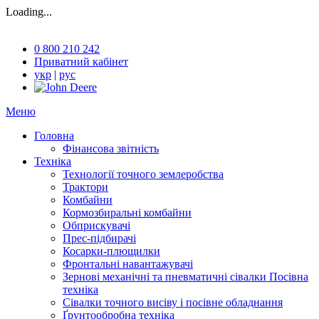
Loading...
0 800 210 242
Приватний кабінет
укр
|
рус
Меню
Головна
Фінансова звітність
Техніка
Технології точного землеробства
Трактори
Комбайни
Кормозбиральні комбайни
Обприскувачі
Прес-підбирачі
Косарки-плющилки
Фронтальні навантажувачі
Зернові механічні та пневматичні сівалки Посівна
техніка
Сівалки точного висіву і посівне обладнання
Ґрунтообробна техніка