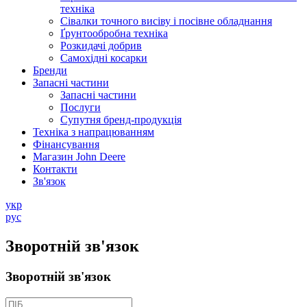
техніка
Сівалки точного висіву і посівне обладнання
Ґрунтообробна техніка
Розкидачі добрив
Самохідні косарки
Бренди
Запасні частини
Запасні частини
Послуги
Супутня бренд-продукція
Техніка з напрацюванням
Фінансування
Магазин John Deere
Контакти
Зв'язок
укр
рус
Зворотній зв'язок
Зворотній зв'язок