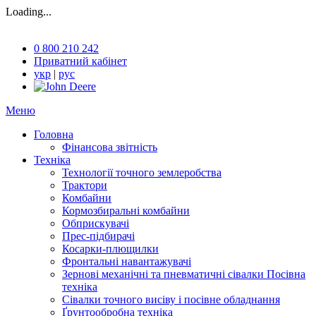
Loading...
0 800 210 242
Приватний кабінет
укр
|
рус
Меню
Головна
Фінансова звітність
Техніка
Технології точного землеробства
Трактори
Комбайни
Кормозбиральні комбайни
Обприскувачі
Прес-підбирачі
Косарки-плющилки
Фронтальні навантажувачі
Зернові механічні та пневматичні сівалки Посівна
техніка
Сівалки точного висіву і посівне обладнання
Ґрунтообробна техніка