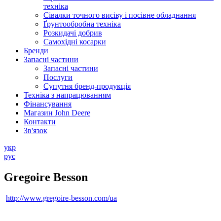
техніка
Сівалки точного висіву і посівне обладнання
Ґрунтообробна техніка
Розкидачі добрив
Самохідні косарки
Бренди
Запасні частини
Запасні частини
Послуги
Супутня бренд-продукція
Техніка з напрацюванням
Фінансування
Магазин John Deere
Контакти
Зв'язок
укр
рус
Gregoire Besson
http://www.gregoire-besson.com/ua