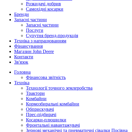
Розкидачі добрив
Самохідні косарки
Бренди
Запасні частини
Запасні частини
Послуги
Супутня бренд-продукція
Техніка з напрацюванням
Фінансування
Магазин John Deere
Контакти
Зв'язок
Головна
Фінансова звітність
Техніка
Технології точного землеробства
Трактори
Комбайни
Кормозбиральні комбайни
Обприскувачі
Прес-підбирачі
Косарки-плющилки
Фронтальні навантажувачі
Зернові механічні та пневматичні сівалки Посівна