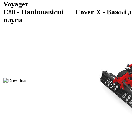
Voyager
C80
-
Напівнавісні
Cover X -
Важкі д
плуги